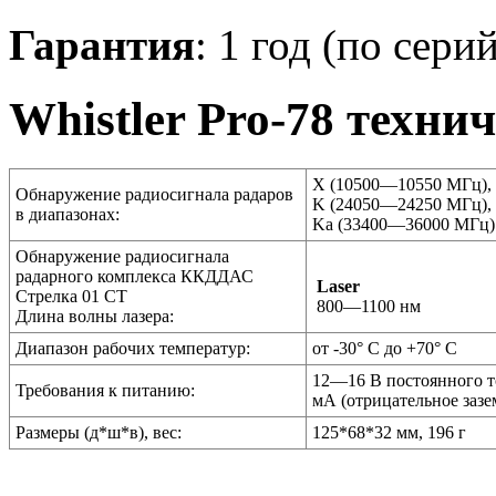
Гарантия
: 1 год (по сер
Whistler Pro-78 техни
X (10500—10550 МГц),
Обнаружение радиосигнала радаров
K (24050—24250 МГц),
в диапазонах:
Ka (33400—36000 МГц)
Обнаружение радиосигнала
радарного комплекса ККДДАС
Laser
Стрелка 01 СТ
800—1100 нм
Длина волны лазера:
Диапазон рабочих температур:
от -30° С до +70° C
12—16 В постоянного т
Требования к питанию:
мА (отрицательное зазе
Размеры (д*ш*в), вес:
125*68*32 мм, 196 г